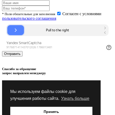
Согласен с условиями
* Поля обязательные для заполнения
пользовательского соглашения
Спасибо за обращение
запрос направлен менеджеру
Товар успешно
добавлен
в сравнение.
Мы используем файлы cookie для
Товар успешно
удален
из сравнения.
улучшения работы сайта.
Узнать больше
Товар успешно
добавлен
в избранное.
Принять