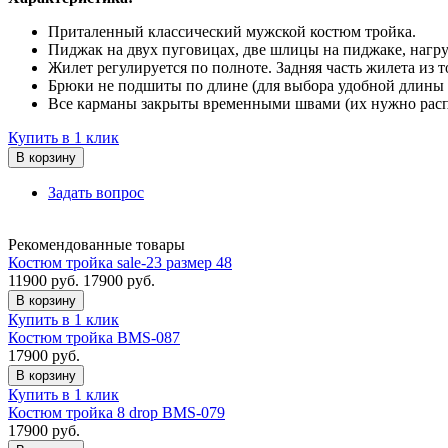
Приталенный классический мужской костюм тройка.
Пиджак на двух пуговицах, две шлицы на пиджаке, нагр
Жилет регулируется по полноте. Задняя часть жилета из т
Брюки не подшиты по длине (для выбора удобной длины 
Все карманы закрыты временными швами (их нужно расп
Купить в 1 клик
В корзину
Задать вопрос
Рекомендованные товары
Костюм тройка sale-23 размер 48
11900
руб.
17900 руб.
В корзину
Купить в 1 клик
Костюм тройка BMS-087
17900
руб.
В корзину
Купить в 1 клик
Костюм тройка 8 drop BMS-079
17900
руб.