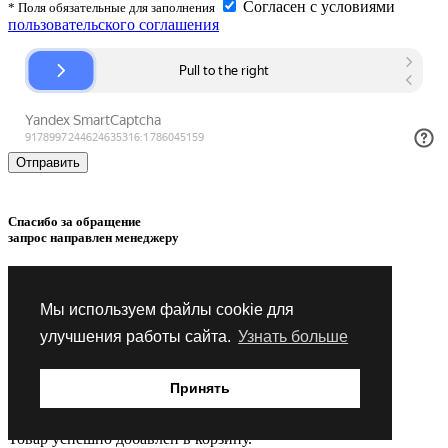
Согласен с условиями
* Поля обязательные для заполнения
пользовательского соглашения
Спасибо за обращение
запрос направлен менеджеру
Товар успешно
добавлен
в сравнение.
Мы используем файлы cookie для
Товар успешно
удален
из сравнения.
улучшения работы сайта.
Узнать больше
Товар успешно
добавлен
в избранное.
Принять
Товар успешно
удален
из избранного.
Товар успешно
добавлен
в корзину.