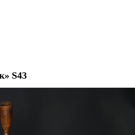
к» S43